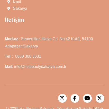
İzmit
Sakarya
İletişim
Merkez
: Semerciler, İtfaiye Cd. No:42 Kat:1, 54100
Adapazarı/Sakarya
Tel
: 0850 308 3631
Mail
: info@hisbeautysakarya.com.tr
© 2025
His Beauty Sakarya.
Tüm Hakları Saklıdır
|
Web