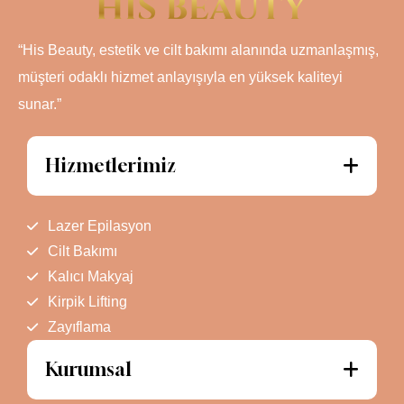
“His Beauty, estetik ve cilt bakımı alanında uzmanlaşmış,
müşteri odaklı hizmet anlayışıyla en yüksek kaliteyi
sunar.”
Hizmetlerimiz
Lazer Epilasyon
Cilt Bakımı
Kalıcı Makyaj
Kirpik Lifting
Zayıflama
Kurumsal